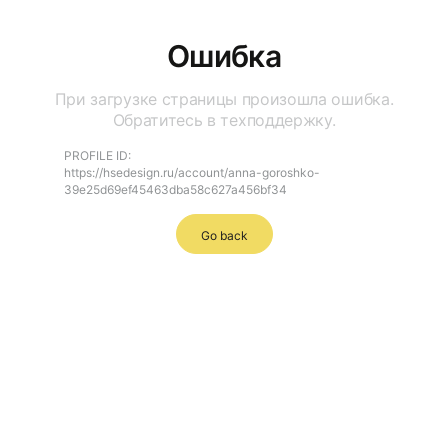
Ошибка
При загрузке страницы произошла ошибка.
Обратитесь в техподдержку.
PROFILE ID:
https://hsedesign.ru/account/anna-goroshko-
39e25d69ef45463dba58c627a456bf34
Go back