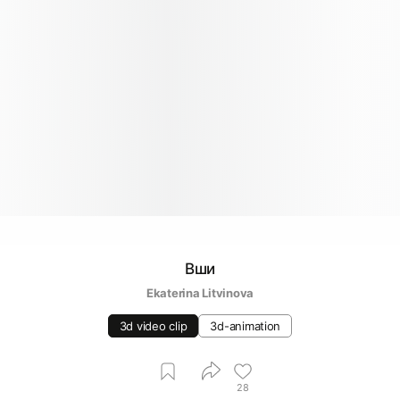
Вши
Ekaterina Litvinova
3d video clip
3d-animation
28