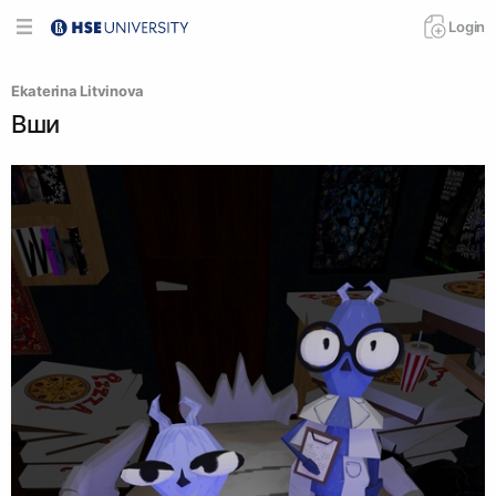
Login
Ekaterina Litvinova
Вши