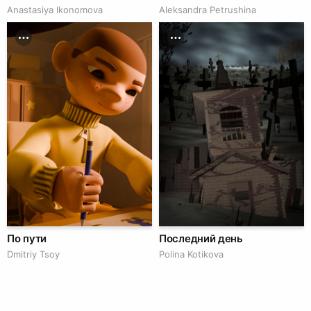
Anastasiya Ikonomova
Aleksandra Petrushina
По пути
Последний день
Dmitriy Tsoy
Polina Kotikova