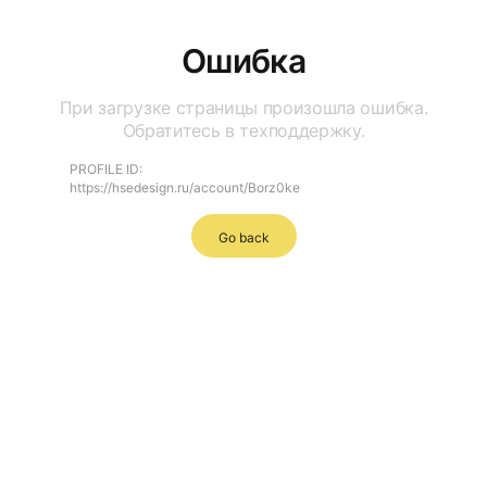
Ошибка
При загрузке страницы произошла ошибка.
Обратитесь в техподдержку.
PROFILE ID:
https://hsedesign.ru/account/Borz0ke
Go back