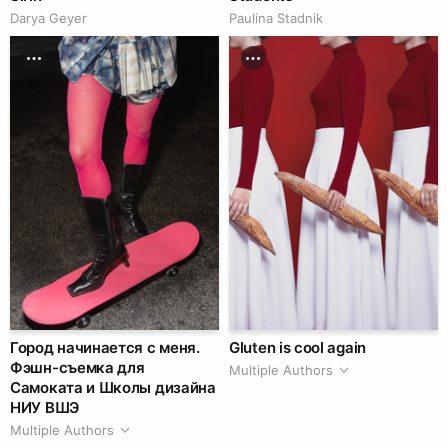
Darya Geyer
Paulina Stadnik
Город начинается с меня.
Gluten is cool again
Фэшн-съемка для
Multiple Authors
Самоката и Школы дизайна
НИУ ВШЭ
Multiple Authors