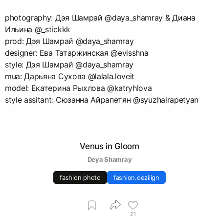
photography: Дэя Шамрай @daya_shamray & Диана
Ильина @_stickkk
prod: Дэя Шамрай @daya_shamray
designer: Ева Татаржинская @evisshna
style: Дэя Шамрай @daya_shamray
mua: Дарьяна Сухова @lalala.loveit
model: Екатерина Рыхлова @katryhlova
style assitant: Сюзанна Айрапетян @syuzhairapetyan
Venus in Gloom
Deya Shamray
fashion photo
fashion.deziiign
21