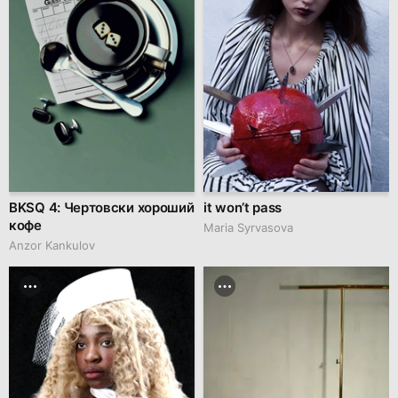
BKSQ 4: Чертовски хороший
it won’t pass
кофе
Maria Syrvasova
Anzor Kankulov