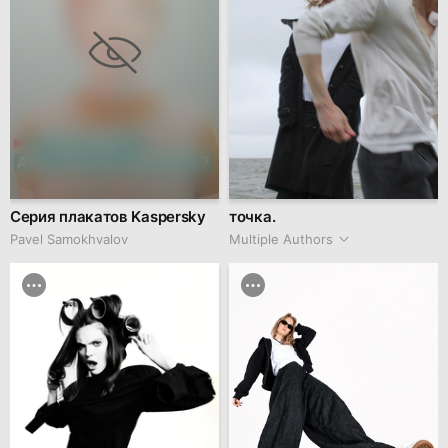
Серия плакатов Kaspersky
точка.
Pavel Samokhvalov
Multiple Authors