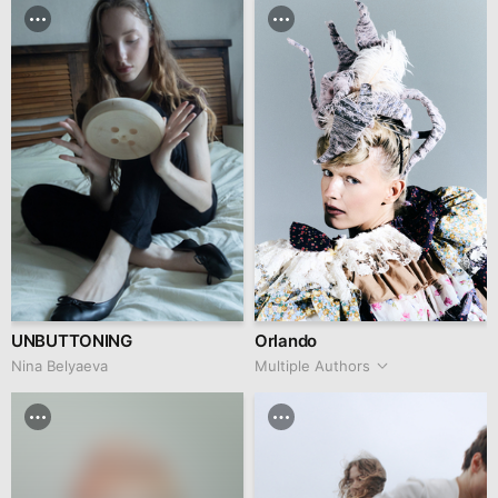
UNBUTTONING
Orlando
Nina Belyaeva
Multiple Authors