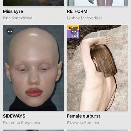
Miss Eyre
RE: FORM
Irina Konovalova
Lyubov Medvedeva
BEST FASHION
JUNE
2026
SIDEWAYS
Female outburst
Ekaterina Stoyanova
Elizaveta Fursova