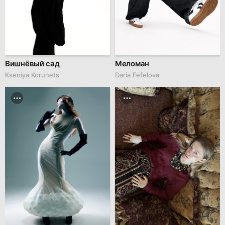
Вишнёвый сад
Меломан
Kseniya Korunets
Daria Fefelova