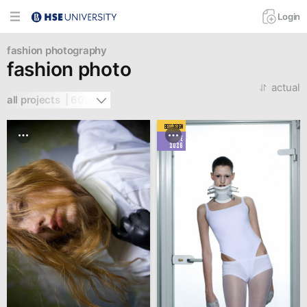
Login
fashion
photography
fashion photo
actual
all projects  | 602
BEST DESIGN
JUNE
2026