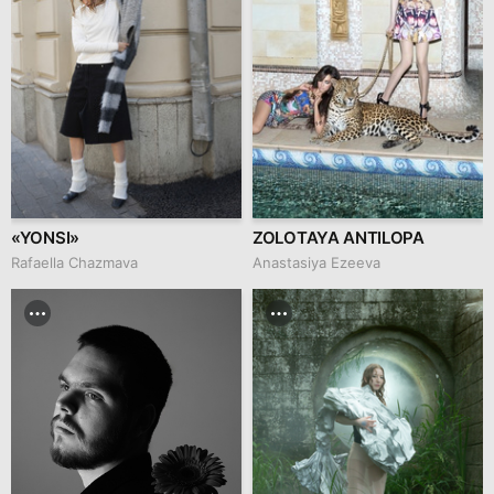
«YONSI»
ZOLOTAYA ANTILOPA
Rafaella Chazmava
Anastasiya Ezeeva