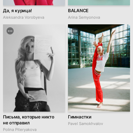
Да, я курица!
BALANCE
Aleksandra Vorobyeva
Arina Semyonova
Письма, которые никто
Гимнастки
не отправил
Pavel Samokhvalov
Polina Piteryakova