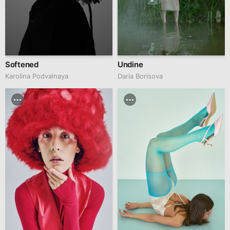
Softened
Undine
Karolina Podvalnaya
Daria Borisova