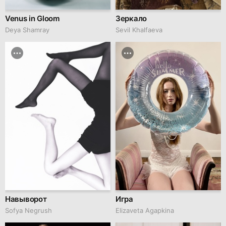
Venus in Gloom
Зеркало
Deya Shamray
Sevil Khalfaeva
Навыворот
Игра
Sofya Negrush
Elizaveta Agapkina