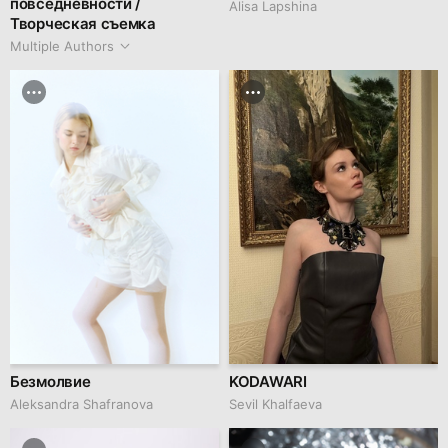
повседневности /
Аlisa Lapshina
Творческая съемка
Multiple Authors
Безмолвие
KODAWARI
Aleksandra Shafranova
Sevil Khalfaeva