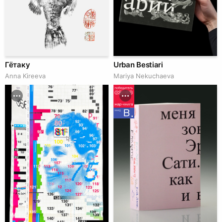
Гётаку
Urban Bestiari
Anna Kireeva
Mariya Nekuchaeva