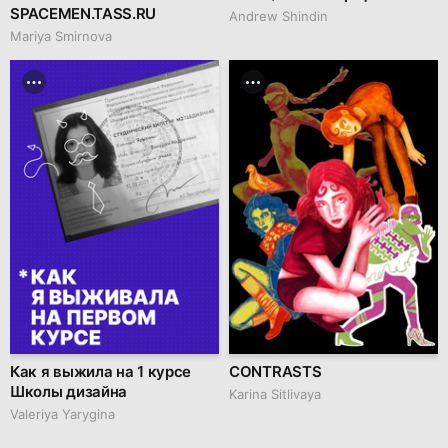
SPACEMEN.TASS.RU
Andrew Shindin
Mariya Smirnova
Как я выжила на 1 курсе
CONTRASTS
Школы дизайна
Karina Sitlivaya
Valeriya Yarygina