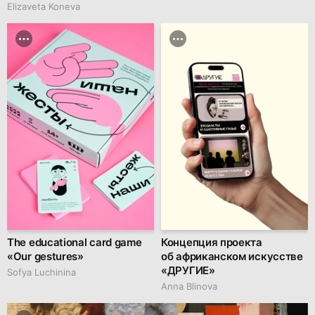
Elizaveta Koneva
The educational card game
Концепция проекта
«Our gestures»
об африканском искусстве
«ДРУГИЕ»
Sofya Luchinina
Anna Blinova