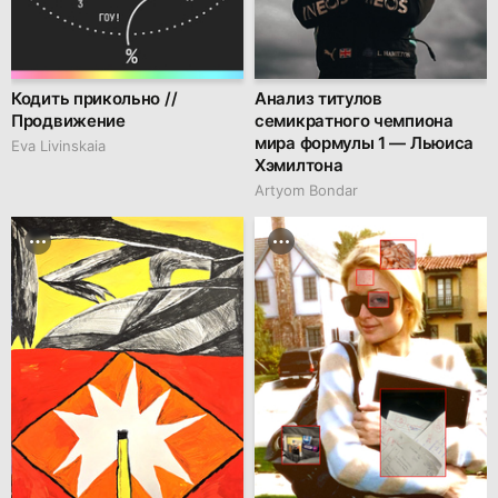
Кодить прикольно //
Анализ титулов
Продвижение
семикратного чемпиона
мира формулы 1 — Льюиса
Eva Livinskaia
Хэмилтона
Artyom Bondar