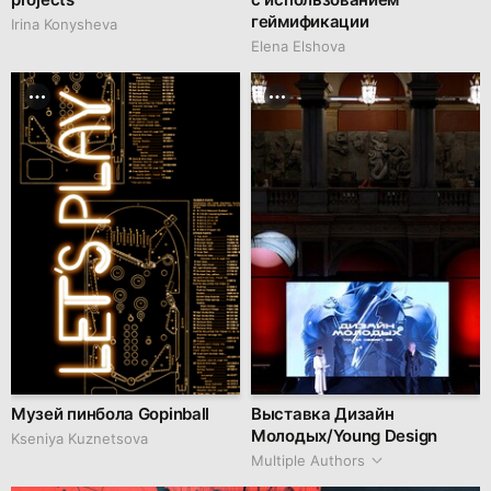
геймификации
Irina Konysheva
Elena Elshova
Музей пинбола Gopinball
Выставка Дизайн
Молодых/Young Design
Kseniya Kuznetsova
Multiple Authors