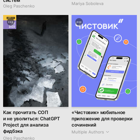
систем
Mariya Soboleva
Oleg Paschenko
BEST DESIGN
MAY
2026
Как прочитать СОП
«Чистовик» мобильное
и не уволиться: ChatGPT
приложение для проверки
Project для анализа
сочинений
фидбэка
Multiple Authors
Oleg Paschenko