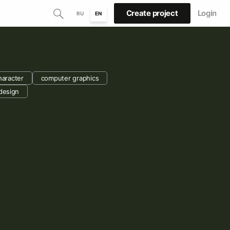
Create project
Login
RU
EN
haracter
computer graphics
design