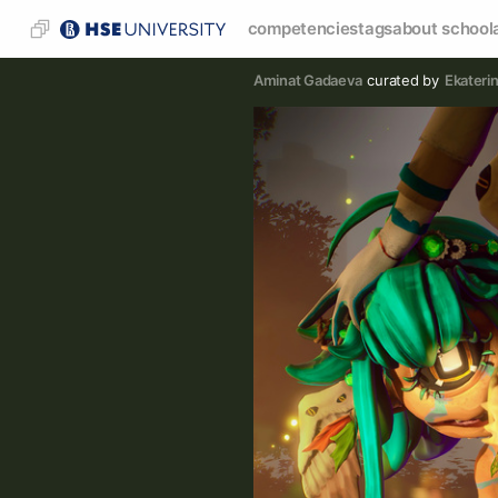
competencies
tags
about school
Aminat Gadaeva
curated by
Ekateri