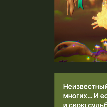
Неизвестный
многих… И ес
и свою судь