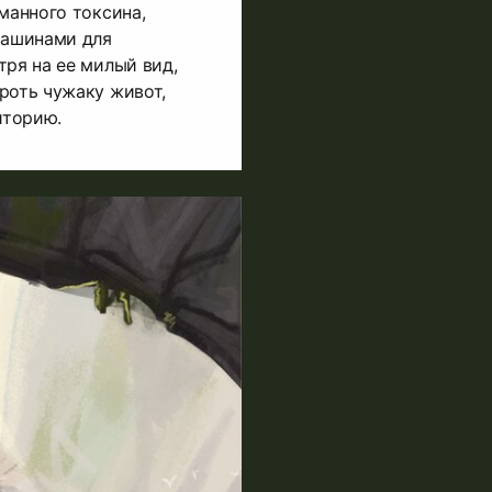
манного токсина,
ашинами для
тря на ее милый вид,
роть чужаку живот,
иторию.