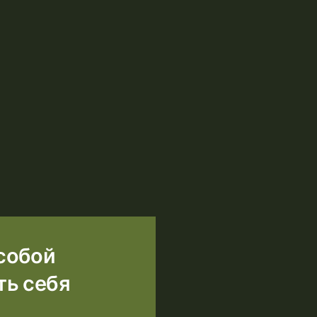
 собой
ть себя