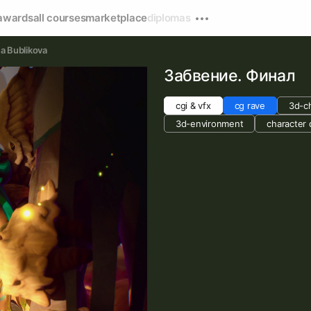
awards
all courses
marketplace
diplomas
na Bublikova
Забвение. Финал
cgi & vfx
cg rave
3d-c
3d-environment
character 