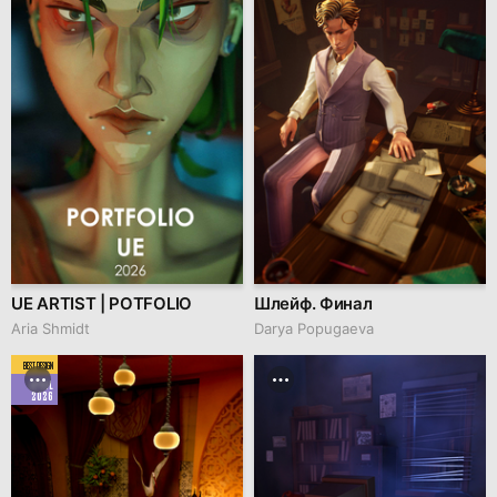
UE ARTIST | POTFOLIO
Шлейф. Финал
Aria Shmidt
Darya Popugaeva
BEST DESIGN
APRIL
2026