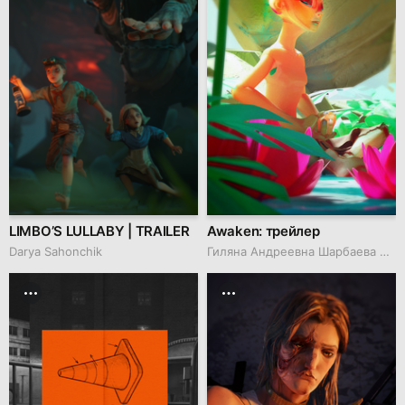
LIMBO’S LULLABY | TRAILER
Awaken: трейлер
Darya Sahonchik
Гиляна Андреевна Шарбаева Sharbaeva