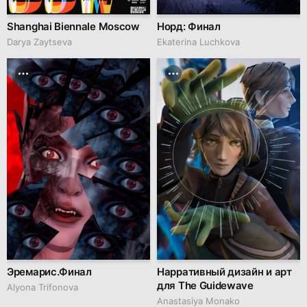
Shanghai Biennale Moscow
Норд: Финал
Darya Zaytseva
Ekaterina Luchkova
Эремарис.Финал
Нарративный дизайн и арт
для The Guidewave
Alyona Trifonova
Anastasiya Monako