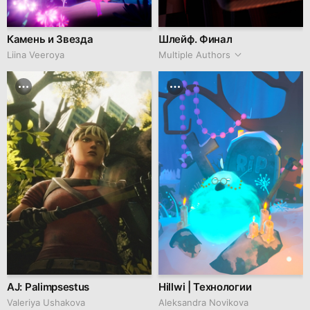
Камень и Звезда
Шлейф. Финал
Liina Veeroya
Multiple Authors
AJ: Palimpsestus
Hillwi | Технологии
Valeriya Ushakova
Aleksandra Novikova