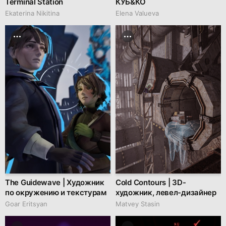
Terminal Station
КУБ&КО
Ekaterina Nikitina
Elena Valueva
The Guidewave | Художник
Cold Contours | 3D-
по окружению и текстурам
художник, левел-дизайнер
Goar Eritsyan
Matvey Stasin