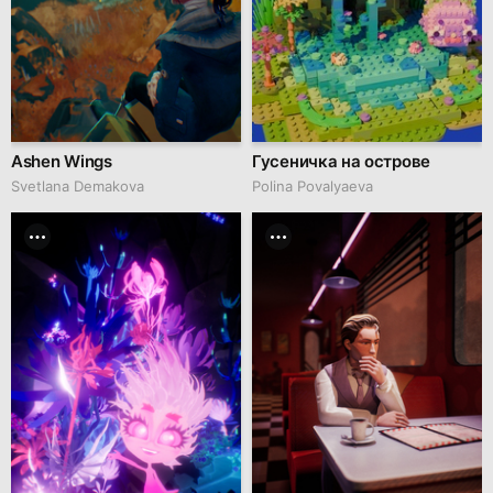
Ashen Wings
Гусеничка на острове
Svetlana Demakova
Polina Povalyaeva