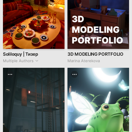
Soliloquy | Тизер
3D MODELING PORTFOLIO
Multiple Authors
Marina Aterekova