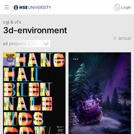
Login
cgi & vfx
3d-environment
actual
all projects  | 1479
BEST DESIGN
JUNE
2026