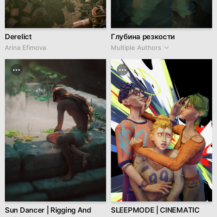
Derelict
Глубина резкости
Arina Efimova
Multiple Authors
Sun Dancer | Rigging And
SLEEPMODE | CINEMATIC