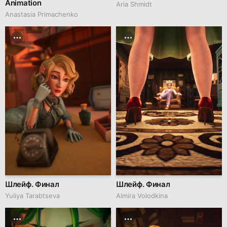
Animation
Aria Shmidt
Anastasia Primachenko
Шлейф. Финал
Шлейф. Финал
Yuliya Tarabtseva
Almira Volodkina