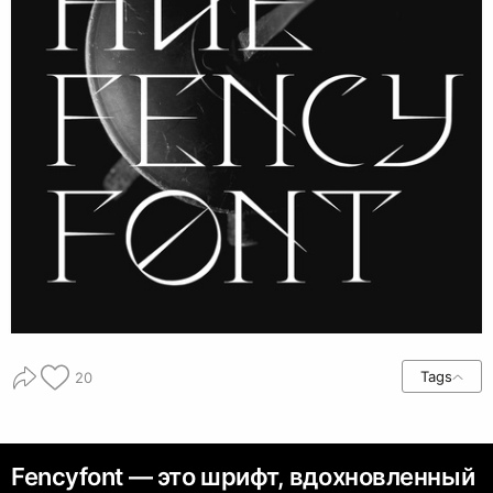
Tags
20
Fencyfont — это шрифт, вдохновленный