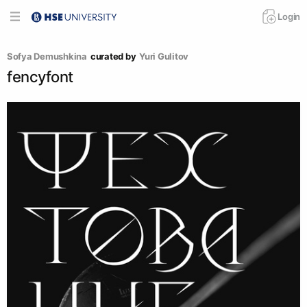
Login
Sofya Demushkina
curated by
Yuri Gulitov
fencyfont