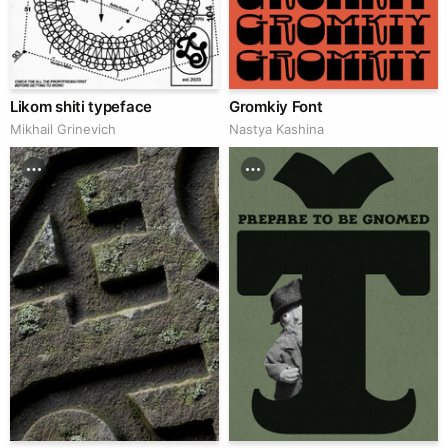
Likom shiti typeface
Gromkiy Font
Mikhail Grinevich
Nastya Kashina