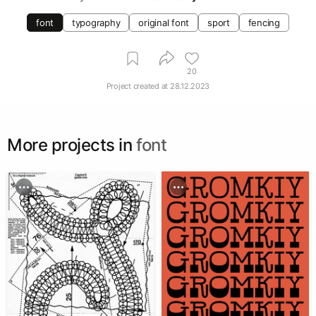
font
typography
original font
sport
fencing
20
Project created at
28.12.2023
More projects in
font