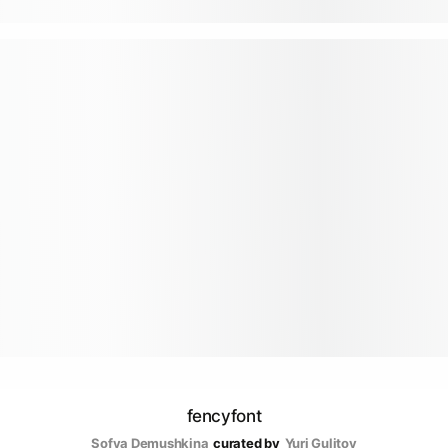
fencyfont
Sofya Demushkina
curated by
Yuri Gulitov