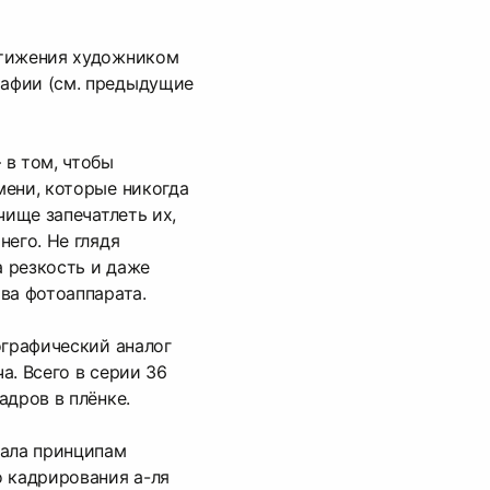
стижения художником
афии (см. предыдущие
 в том, чтобы
ени, которые никогда
чище запечатлеть их,
него. Не глядя
а резкость и даже
ва фотоаппарата.
ографический аналог
а. Всего в серии 36
адров в плёнке.
вала принципам
 кадрирования а-ля