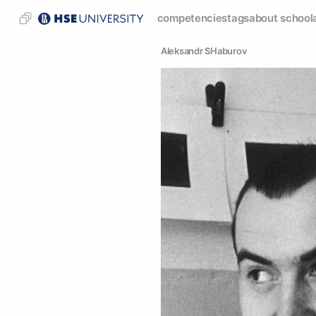
competencies
tags
about school
Аleksandr SHaburov