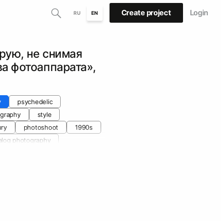
Create project
Login
RU
EN
рую, не снимая
а фотоаппарата»,
y
psychedelic
ography
style
ury
photoshoot
1990s
alog photography
t art
manifesto