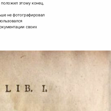
 положил этому конец.
ьше не фотографировал
пользовался
документации своих