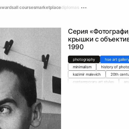
awards
all courses
marketplace
diplomas
Серия «Фотографи
крышки с объектив
1990
photography
hse art galler
minimalism
history of phot
kazimir malevich
20th cent
contemporary art styles
an
aleksandr shaburov
abstrac
postminimalism