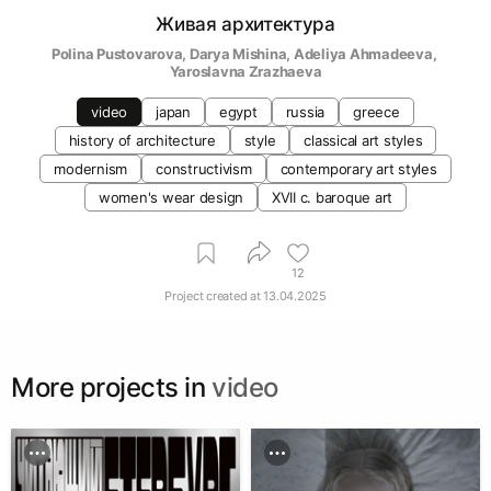
Живая архитектура
Polina Pustovarova
, 
Darya Mishina
, 
Adeliya Ahmadeeva
, 
Yaroslavna Zrazhaeva
video
japan
egypt
russia
greece
history of architecture
style
classical art styles
modernism
constructivism
contemporary art styles
women's wear design
XVII c. baroque art
12
Project created at
13.04.2025
More projects in
video