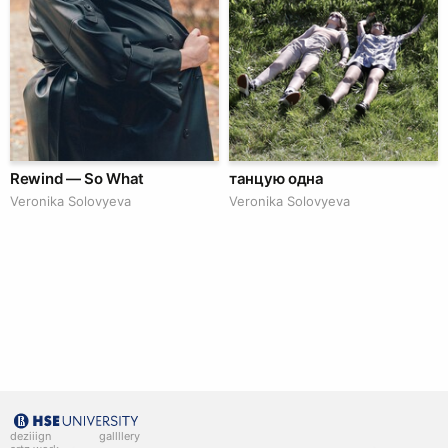
Rewind — So What
танцую одна
Veronika Solovyeva
Veronika Solovyeva
deziiign
gallllery