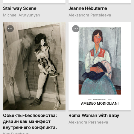
Stairway Scene
Jeanne Hébuterne
Michael Arutyunyan
Aleksandra Panteleeva
№AM 48990001
AMEDEO MODIGLIANI
hsedesign.ru
Объекты-беспокойства:
Roma Woman with Baby
дизайн как манифест
Alexandra Persheeva
внутреннего конфликта.
Kira Rybakova