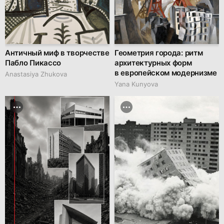
Античный миф в творчестве
Геометрия города: ритм
Пабло Пикассо
архитектурных форм
в европейском модернизме
Anastasiya Zhukova
Yana Kunyova