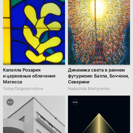
Капелла Розария
Динамика света в раннем
и церковные облачения
футуризме: Балла, Боччони,
Матисса
Северини
Yuliya Dolgoborodova
Nadezhda Martynenko