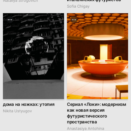
Nataliya Strogovich
Sofia Chigay
дома на ножках: утопия
Сериал «Локи»: модернизм
как новая версия
Nikita Ustyugov
футуристического
пространства
Anastasiya Antohina