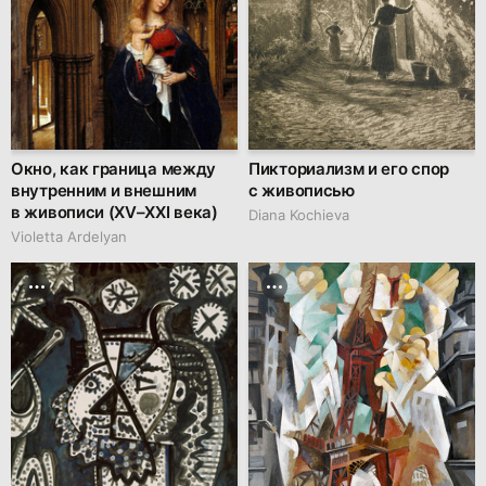
Окно, как граница между
Пикториализм и его спор
внутренним и внешним
с живописью
в живописи (XV–XXI века)
Diana Kochieva
Violetta Ardelyan