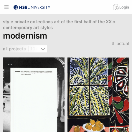
Login
style
private collections
art of the first half of the XX c.
contemporary art styles
modernism
actual
all projects  | 104