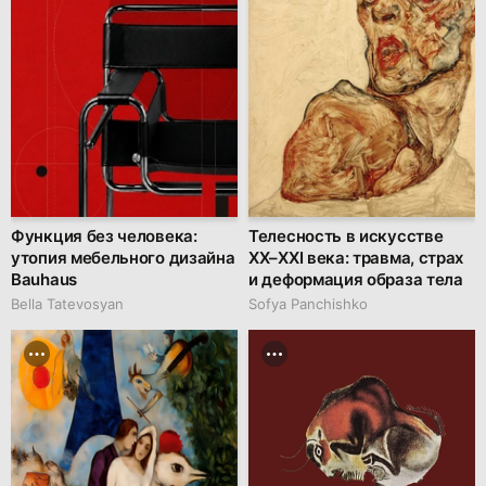
Функция без человека:
Телесность в искусстве
утопия мебельного дизайна
XX–XXI века: травма, страх
Bauhaus
и деформация образа тела
Bella Tatevosyan
Sofya Panchishko