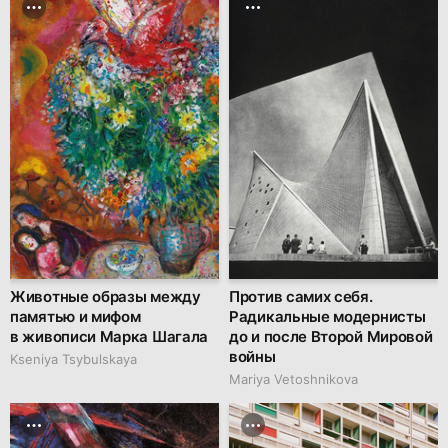
Животные образы между
Против самих себя.
памятью и мифом
Радикальные модернисты
в живописи Марка Шагала
до и после Второй Мировой
войны
Kseniya Tsybulskaya
Mariya Vetoshnikova