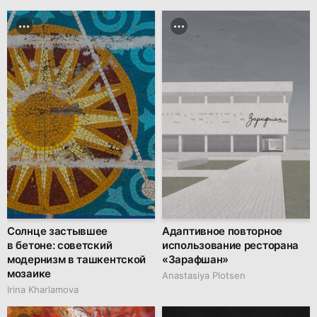
Солнце застывшее
Адаптивное повторное
в бетоне: советский
использование ресторана
модернизм в ташкентской
«Зарафшан»
мозаике
Anastasiya Plotsen
Irina Kharlamova