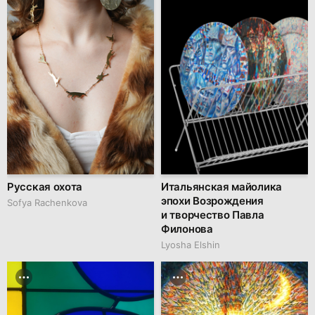
Русская охота
Итальянская майолика
эпохи Возрождения
Sofya Rachenkova
и творчество Павла
Филонова
Lyosha Elshin