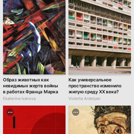
Образ животных как
Как универсальное
невидимых жертв войны
пространство изменило
в работах Франца Марка
жилую среду XX века?
Ekaterina Ivanova
Violetta Ardelyan