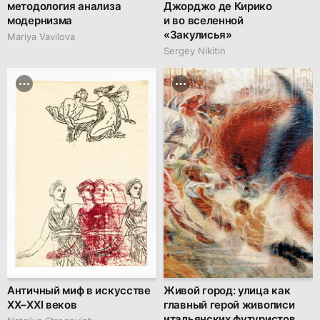
методология анализа
Джорджо де Кирико
модернизма
и во вселенной
«Закулисья»
Mariya Vavilova
Sergey Nikitin
Античный миф в искусстве
Живой город: улица как
XX–XXI веков
главный герой живописи
итальянских футуристов