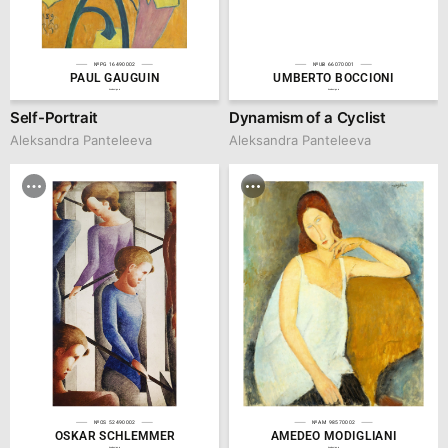
№PG 16490002
№UB 66070001
PAUL GAUGUIN
UMBERTO BOCCIONI
hsedesign.ru
hsedesign.ru
Self-Portrait
Dynamism of a Cyclist
Aleksandra Panteleeva
Aleksandra Panteleeva
№OS 52490002
№AM 98570002
OSKAR SCHLEMMER
AMEDEO MODIGLIANI
hsedesign.ru
hsedesign.ru