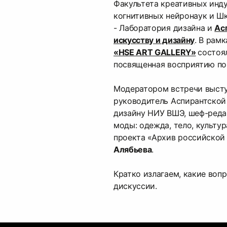
Факультета креативных инду
когнитивных нейронаук и Ш
- Лаборатория дизайна и
Ас
искусству и дизайну
. В рамк
«HSE ART GALLERY»
состоя
посвященная восприятию по
Модератором встречи выст
руководитель Аспирантской
дизайну НИУ ВШЭ, шеф-реда
моды: одежда, тело, культу
проекта «Архив российско
Алябьева
.
Кратко излагаем, какие воп
дискуссии.