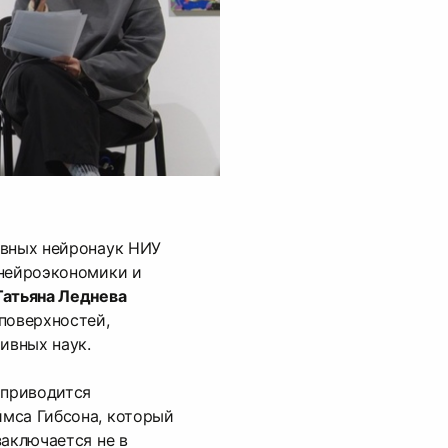
ивных нейронаук НИУ
 нейроэкономики и
Татьяна Леднева
поверхностей,
ивных наук.
 приводится
мса Гибсона, который
заключается не в