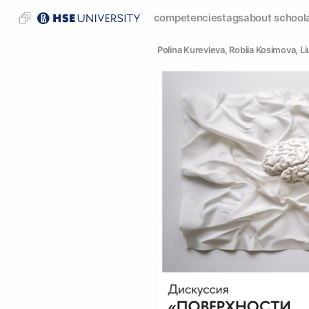
competencies
tags
about school
Polina Kurevleva
, 
Robiia Kosimova
, 
Li