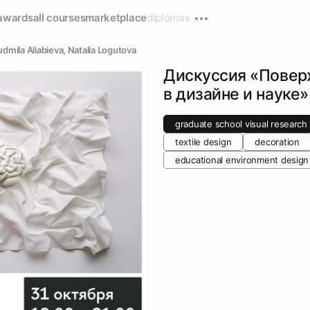
awards
all courses
marketplace
diplomas
udmila Aliabieva
, 
Natalia Logutova
Дискуссия «Повер
в дизайне и науке»
graduate school visual research
textile design
decoration
educational environment design