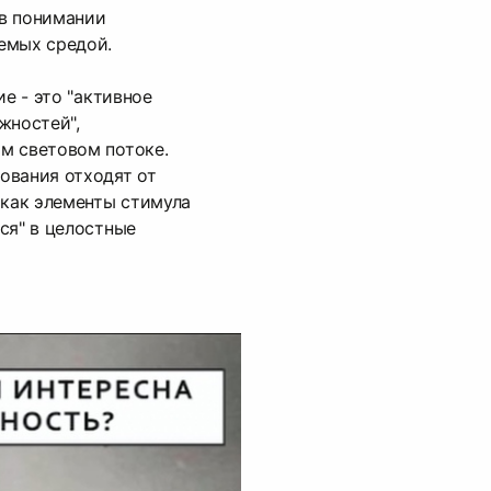
 в понимании
емых средой.
ие - это "активное
жностей",
м световом потоке.
ования отходят от
 как элементы стимула
ся" в целостные