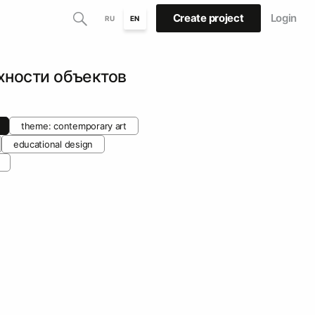
Create project
Login
RU
EN
хности объектов
theme: contemporary art
educational design