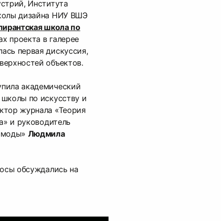
стрий, Института
колы дизайна НИУ ВШЭ
пирантская школа по
ах проекта в галерее
лась первая дискуссия,
верхностей объектов.
упила академический
 школы по искусству и
ктор журнала «Теория
ра» и руководитель
й моды»
Людмила
росы обсуждались на