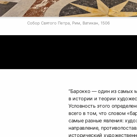
Собор Святого Петра, Рим, Ватикан, 1506
“Барокко — один из самых 
в истории и теории художес
Условность этого определе
всего в том, что словом «б
самые разные явления: худ
направление, противопостав
исторический художественн