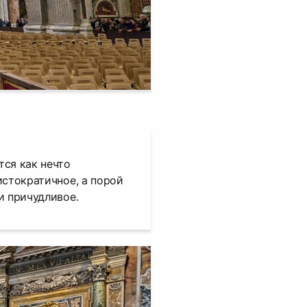
ся как нечто
истократичное, а порой
и причудливое.