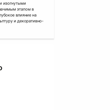
и изогнутыми
начимым этапом в
лубокое влияние на
льптуру и декоративно-
о