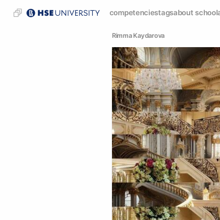
competencies
tags
about school
Rimma Kaydarova