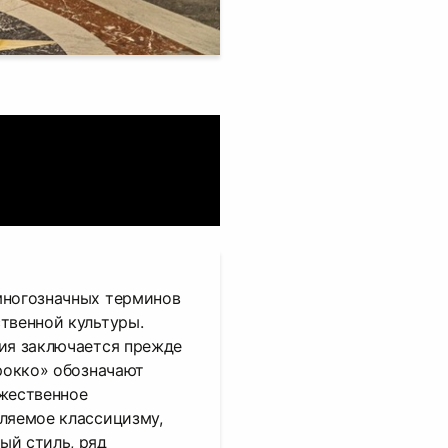
многозначных терминов
твенной культуры.
ния заключается прежде
арокко» обозначают
ожественное
ляемое классицизму,
ый стиль, ряд