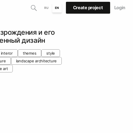
Create project
Login
RU
EN
озрождения и его
менный дизайн
 interor
themes
style
ture
landscape architecture
e art