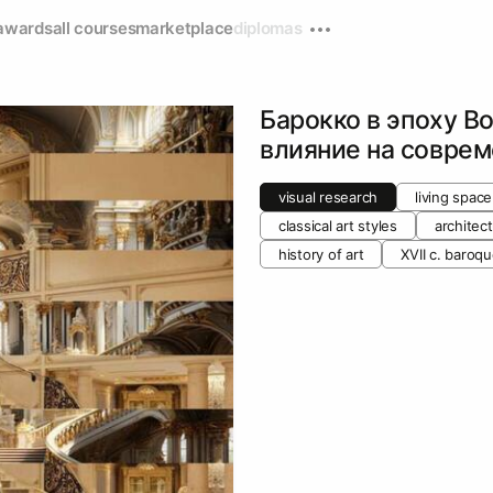
awards
all courses
marketplace
diplomas
Барокко в эпоху В
влияние на совре
visual research
living space
classical art styles
architec
history of art
XVII c. baroqu