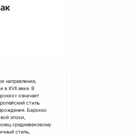
как
ое направление,
 в XVII веке. В
арокко» означает
вропейский стиль
зрождения. Барокко
вой эпохи,
онец средневековому
ичный стиль,