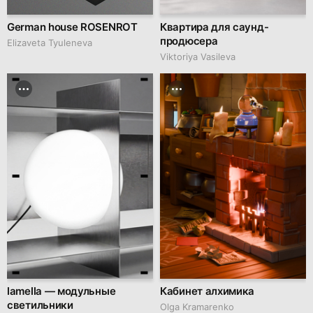
German house ROSENROT
Квартира для саунд-
продюсера
Elizaveta Tyuleneva
Viktoriya Vasileva
lamella — модульные
Кабинет алхимика
светильники
Olga Kramarenko