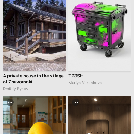
A private house in the village
ТРЭSH
of Zhavoronki
Mariya Voronkova
Dmitriy Bykov