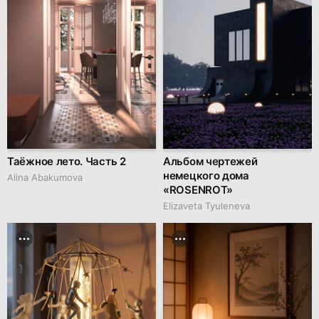
Таёжное лето. Часть 2
Альбом чертежей
немецкого дома
Alina Abakumova
«ROSENROT»
Elizaveta Tyuleneva