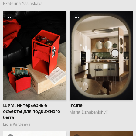
Ekaterina Yasinskaya
ШУМ. Интерьерные
IncIrIe
объекты для подвижного
Marat Dzhabanishvili
быта.
Lidia Kardeeva