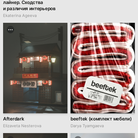
лайнер. Сходства
и различия интерьеров
Ekaterina Ageeva
Afterdark
beeftek (комплект мебели)
Elizaveta Nesterova
Darya Tyamgaeva