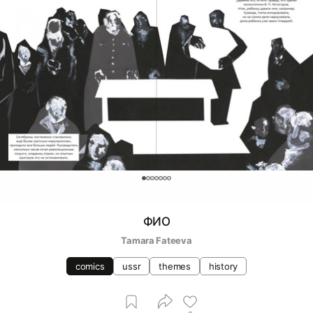
0
ФИО
Tamara Fateeva
comics
ussr
themes
history