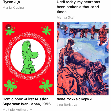
Пуговица
Until today, my heart has
been broken a thousand
Mariia Krasina
times.
Mariya Skaf
Comic book «First Russian
поле. точка сборки
Superman Ivan Jaba», 1995
Lina Borisova
Multiple Authors