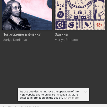
Погружение в физику
Эдвина
Mariya Denisova
Mariya Stepanok
We use cookies to improve the operation of the
HSE website and to enhance its usability. More
detailed information on the use of...
Show more