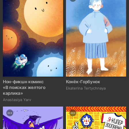
Нон-фикшн комикс
Конёк-Горбунок
«В поисках желтого
Ekaterina Tertychnaya
карлика»
Anastasiya Yarv