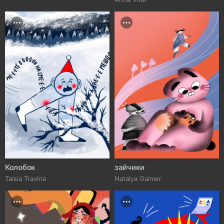
Колобок
зайчики
Taisia Travina
Natalya Gaimer