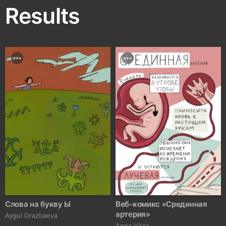
Results
Слова на букву Ы
Веб-комикс «Срединная
артерия»
Aygul Orazbaeva
Anna Viter