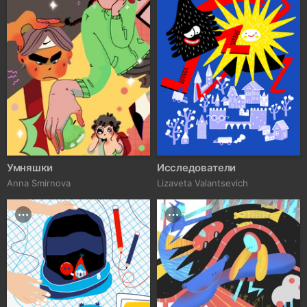
Умняшки
Исследователи
Anna Smirnova
Lizaveta Valantsevich