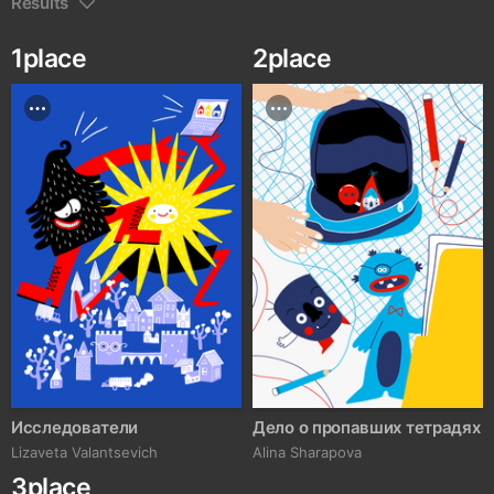
Results
1
place
2
place
Исследователи
Дело о пропавших тетрадях
Lizaveta Valantsevich
Alina Sharapova
3
place