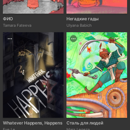
ФИО
Негадкие гады
Tamara Fateeva
Ulyana Babich
Whatever Happens, Happens
Сталь для людей
Eve Le
Mars Legeza