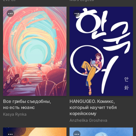
Все грибы съедобны,
HANGUGEO. Комикс,
но есть нюанс
который научит тебя
корейскому
Kasya Rynka
Anzhelika Grosheva