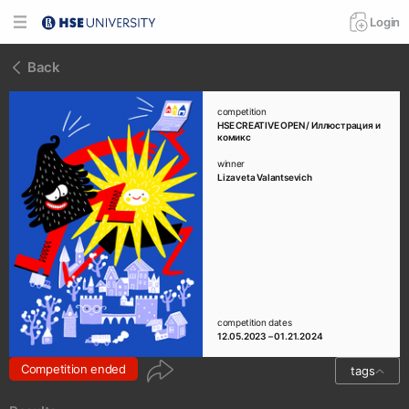
Login
Back
competition
HSE CREATIVE OPEN / Иллюстрация и
комикс
winner
Lizaveta Valantsevich
competition dates
12.05.2023 – 01.21.2024
Competition ended
tags