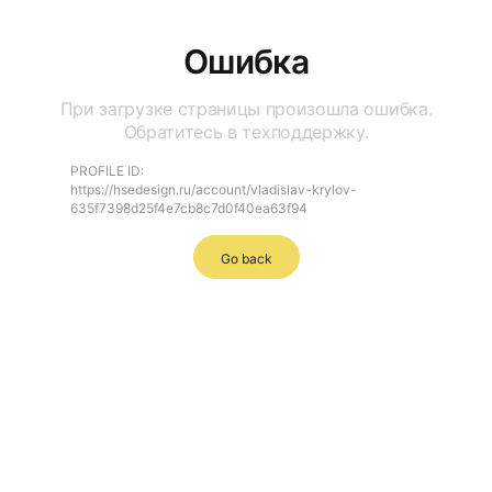
Ошибка
При загрузке страницы произошла ошибка.
Обратитесь в техподдержку.
PROFILE ID:
https://hsedesign.ru/account/vladislav-krylov-
635f7398d25f4e7cb8c7d0f40ea63f94
Go back