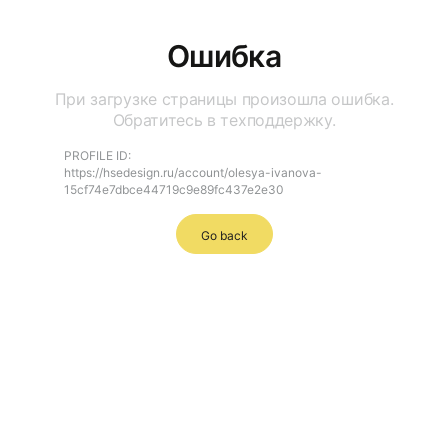
Ошибка
При загрузке страницы произошла ошибка.
Обратитесь в техподдержку.
PROFILE ID:
https://hsedesign.ru/account/olesya-ivanova-
15cf74e7dbce44719c9e89fc437e2e30
Go back