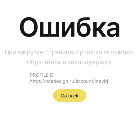
Ошибка
При загрузке страницы произошла ошибка.
Обратитесь в техподдержку.
PROFILE ID:
https://hsedesign.ru/account/mevirji
Go back