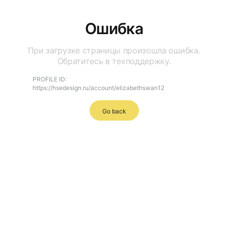
Ошибка
При загрузке страницы произошла ошибка.
Обратитесь в техподдержку.
PROFILE ID:
https://hsedesign.ru/account/elizabethswan12
Go back