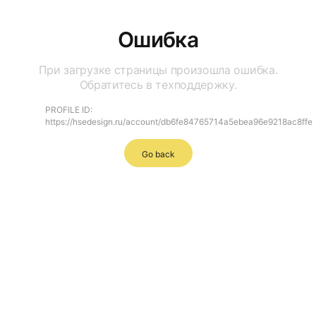
Ошибка
При загрузке страницы произошла ошибка.
Обратитесь в техподдержку.
PROFILE ID:
https://hsedesign.ru/account/db6fe84765714a5ebea96e9218ac8ffe
Go back