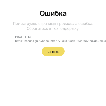
Ошибка
При загрузке страницы произошла ошибка.
Обратитесь в техподдержку.
PROFILE ID:
https://hsedesign.ru/account/cc772c1d10ad4363afae7fed7d42bd2a
Go back