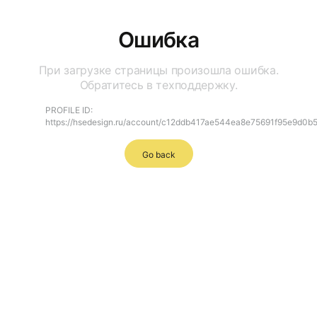
Ошибка
При загрузке страницы произошла ошибка.
Обратитесь в техподдержку.
PROFILE ID:
https://hsedesign.ru/account/c12ddb417ae544ea8e75691f95e9d0b
Go back