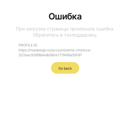
Ошибка
При загрузке страницы произошла ошибка.
Обратитесь в техподдержку.
PROFILE ID:
https://hsedesign.ru/account/arina-zhizlova-
202eac936f8b4db580e171f466a59197
Go back