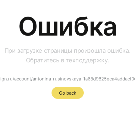
Ошибка
При загрузке страницы произошла ошибка.
Обратитесь в техподдержку.
esign.ru/account/antonina-rusinovskaya-1a68d9825eca4addacf
Go back