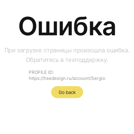
Ошибка
При загрузке страницы произошла ошибка.
Обратитесь в техподдержку.
PROFILE ID:
https://hsedesign.ru/account/Sergio
Go back