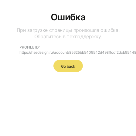
Ошибка
При загрузке страницы произошла ошибка.
Обратитесь в техподдержку.
PROFILE ID:
https://hsedesign.ru/account/85625bb5409542d498ffcdf2dcb9544
Go back