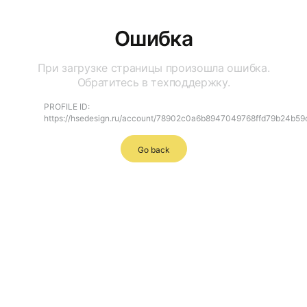
Ошибка
При загрузке страницы произошла ошибка.
Обратитесь в техподдержку.
PROFILE ID:
https://hsedesign.ru/account/78902c0a6b8947049768ffd79b24b59
Go back