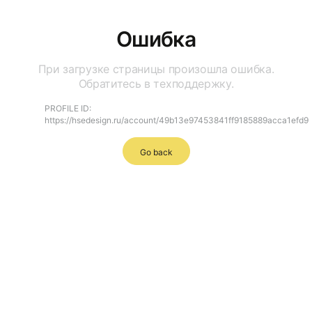
Ошибка
При загрузке страницы произошла ошибка.
Обратитесь в техподдержку.
PROFILE ID:
https://hsedesign.ru/account/49b13e97453841ff9185889acca1efd9
Go back