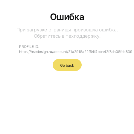
Ошибка
При загрузке страницы произошла ошибка.
Обратитесь в техподдержку.
PROFILE ID:
https://hsedesign.ru/account/21a2915a22f54f4bba42f8da05fdc839
Go back