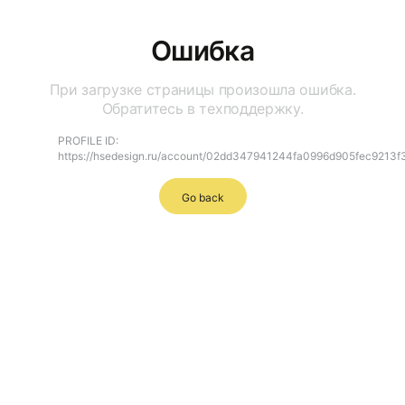
Ошибка
При загрузке страницы произошла ошибка.
Обратитесь в техподдержку.
PROFILE ID:
https://hsedesign.ru/account/02dd347941244fa0996d905fec9213f
Go back