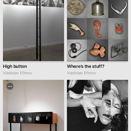
High button
Where’s the stuff?
Vladislav Efimov
Vladislav Efimov