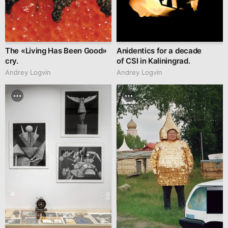
The «Living Has Been Good»
Anidentics for a decade
cry.
of CSI in Kaliningrad.
Andrey Logvin
Andrey Logvin