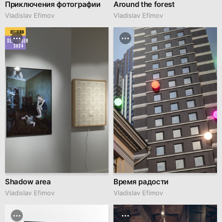
Приключения фотографии
Around the forest
Vladislav Efimov
Vladislav Efimov
BEST DESIGN
SEPTEMBER
2024
Shadow area
Время радости
Vladislav Efimov
Vladislav Efimov