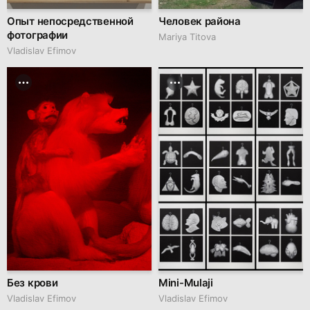
Опыт непосредственной
Человек района
фотографии
Mariya Titova
Vladislav Efimov
Без крови
Mini-Mulaji
Vladislav Efimov
Vladislav Efimov