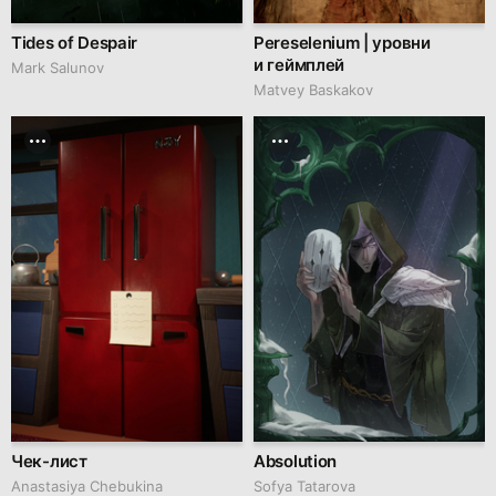
Tides of Despair
Pereselenium | уровни
и геймплей
Mark Salunov
Matvey Baskakov
Чек-лист
Absolution
Anastasiya Chebukina
Sofya Tatarova