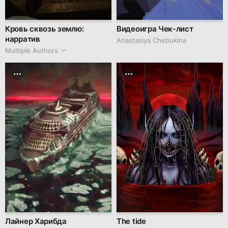
Кровь сквозь землю:
Видеоигра Чек-лист
нарратив
Anastasiya Chebukina
Multiple Authors
Лайнер Харибда
The tide