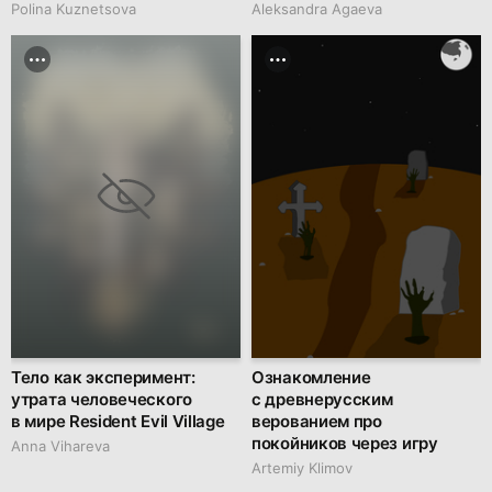
Polina Kuznetsova
Aleksandra Agaeva
Тело как эксперимент:
Ознакомление
утрата человеческого
с древнерусским
в мире Resident Evil Village
верованием про
покойников через игру
Anna Vihareva
Artemiy Klimov