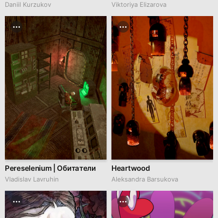
Daniil Kurzukov
Viktoriya Elizarova
Pereselenium | Обитатели
Heartwood
Vladislav Lavruhin
Aleksandra Barsukova