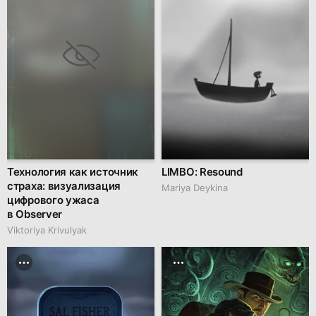
Технология как источник
LIMBO: Resound
страха: визуализация
Mariya Deykina
цифрового ужаса
в Observer
Viktoriya Krivulyak