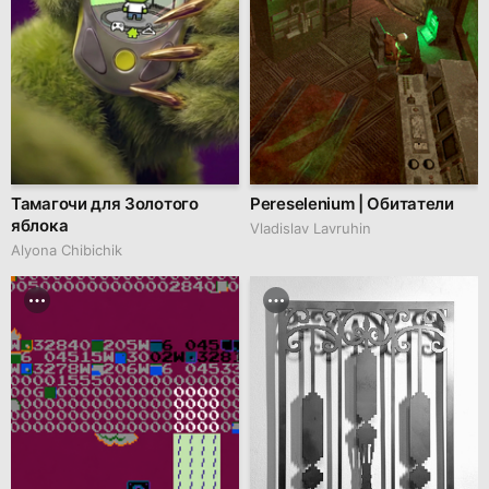
Тамагочи для Золотого
Pereselenium | Обитатели
яблока
Vladislav Lavruhin
Alyona Chibichik