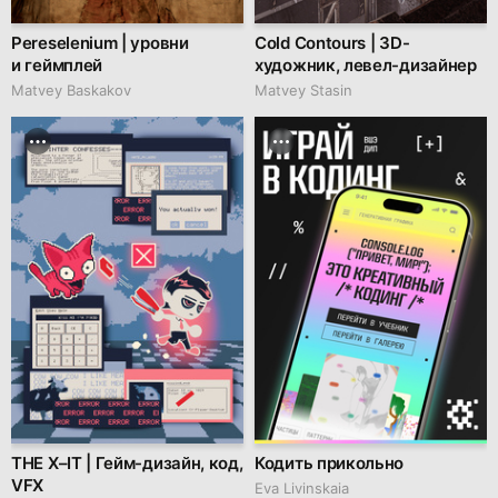
Pereselenium | уровни
Cold Contours | 3D-
и геймплей
художник, левел-дизайнер
Matvey Baskakov
Matvey Stasin
THE X–IT | Гейм-дизайн, код,
Кодить прикольно
VFX
Eva Livinskaia