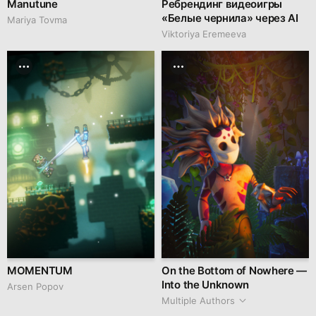
Manutune
Ребрендинг видеоигры
«Белые чернила» через AI
Mariya Tovma
Viktoriya Eremeeva
MOMENTUM
On the Bottom of Nowhere —
Into the Unknown
Arsen Popov
Multiple Authors