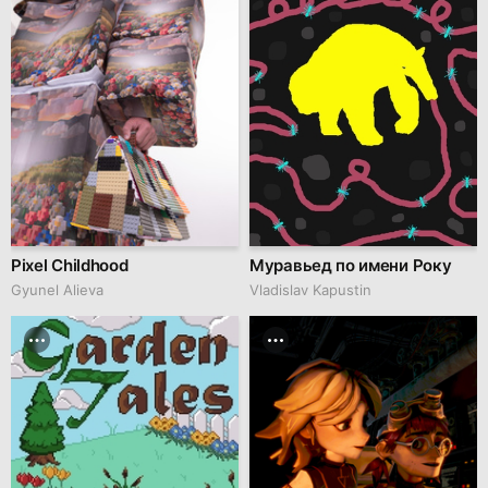
Pixel Childhood
Муравьед по имени Року
Gyunel Alieva
Vladislav Kapustin