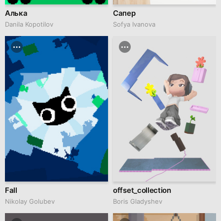
Алька
Сапер
Danila Kopotilov
Sofya Ivanova
Fall
offset_collection
Nikolay Golubev
Boris Gladyshev