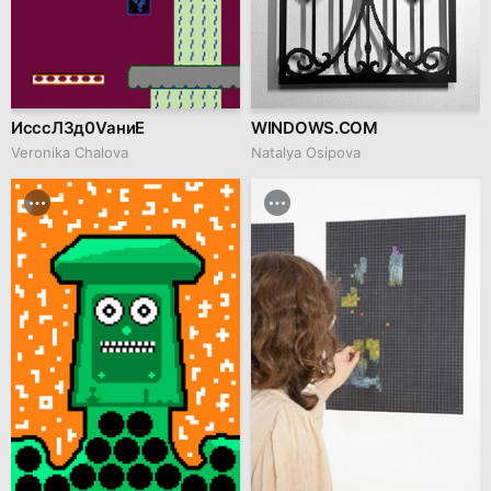
ИсссЛ3д0VаниЕ
WINDOWS.COM
Veronika Chalova
Natalya Osipova