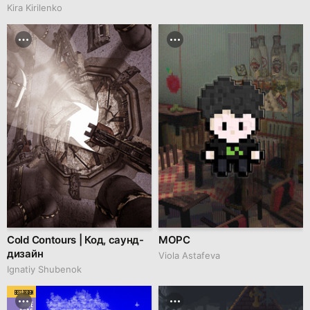
Kira Kirilenko
Cold Contours | Код, саунд-
МОРС
дизайн
Viola Astafeva
Ignatiy Shubenok
BEST DESIGN
JUNE