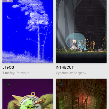
2025
LifeOS
INTHECUT
Timofey Petrenko
Vyacheslav Sergeev