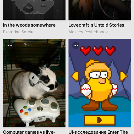
In the woods somewhere
Lovecraft`s Untold Stories
Ekaterina Soroka
Aleksey Peshehonov
Computer games vs live-
UI-исследование Enter The