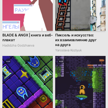
BLADE & ANGX | книга и веб-
Пиксель и искусство:
плакат
их взаимовлияние друг
на друга
Hadidzha Godzhaeva
Yaroslava Kozlyuk