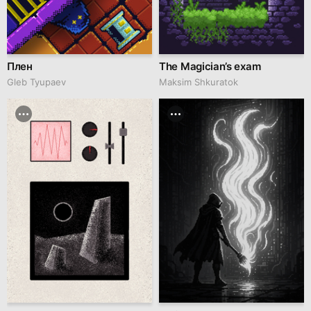
Плен
The Magician’s exam
Gleb Tyupaev
Maksim Shkuratok