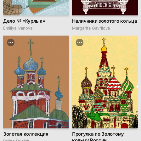
Дело № «Курлык»
Наличники золотого кольца
Emiliya Ivanova
Margarita Gavrilova
Золотая коллекция
Прогулка по Золотому
кольцу России
Polina Dubich