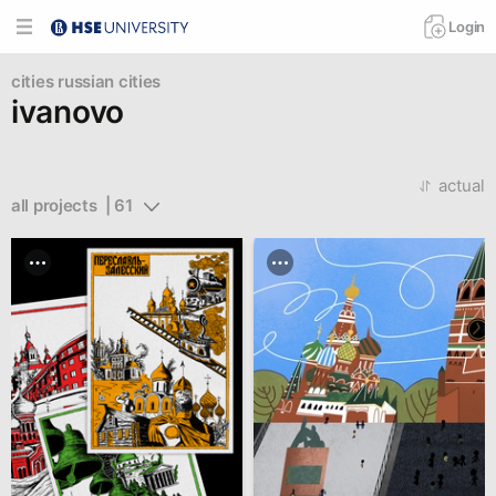
Login
cities
russian cities
ivanovo
actual
all projects  | 61