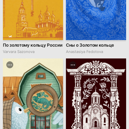
По золотому кольцу России
Сны о Золотом кольце
Varvara Sazonova
Anastasiya Fedotova