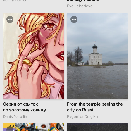
Eva Lebedeva
Серия открыток
From the temple begins the
по золотому кольцу
city on Russi.
Danis Yarullin
Evgeniya Dolgikh
BEST ART
MARCH