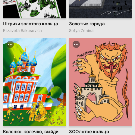
Штрихи золотого кольца
Золотые города
Elizaveta Rakusevich
Sofya Zenina
Колечко, колечко, выйди
ЗООлотое кольцо