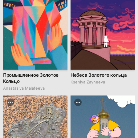
Промышленное Золотое
Небеса Золотого кольца
Кольцо
Kseniya Zayneeva
Anastasiya Malafeeva