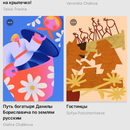
на крылечко!
Veronika Chalova
Taisia Travina
Путь богатыря Данилы
Гостинцы
Бориславича по землям
Sofya Polozhentseva
русским
Glafira Chalikova