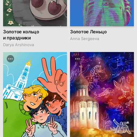
Золотое кольцо
Золотое Леньцо
и праздники
Anna Sergeeva
Darya Arshinova