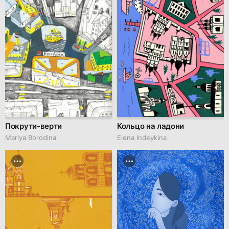
Покрути-верти
Кольцо на ладони
Mariya Borodina
Elena Indeykina