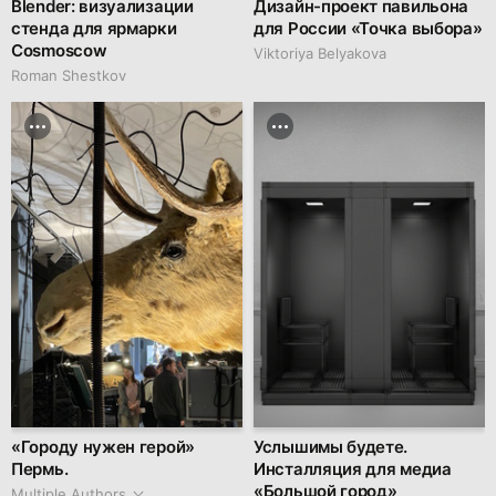
Blender: визуализации
Дизайн-проект павильона
стенда для ярмарки
для России «Точка выбора»
Cosmoscow
Viktoriya Belyakova
Roman Shestkov
«Городу нужен герой»
Услышимы будете.
Пермь.
Инсталляция для медиа
«Большой город»
Multiple Authors