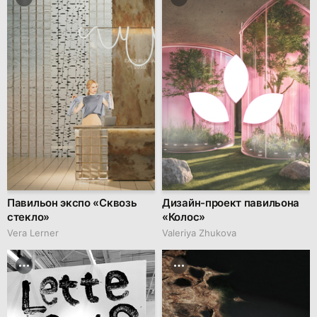
Павильон экспо «Сквозь
Дизайн-проект павильона
стекло»
«Колос»
Vera Lerner
Valeriya Zhukova