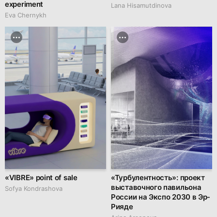
experiment
Lana Hisamutdinova
Eva Chernykh
«VIBRE» point of sale
«Турбулентность»: проект
выставочного павильона
Sofya Kondrashova
России на Экспо 2030 в Эр-
Рияде