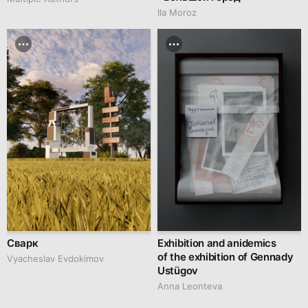
Ila Moroz
Сварк
Exhibition and anidemics
of the exhibition of Gennady
Vyacheslav Evdokimov
Ustügov
Anna Leonteva