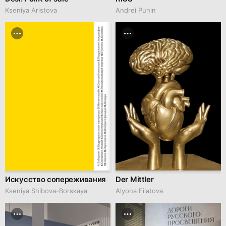
Kseniya Aristova
Andrei Punin
Искусство сопереживания
Der Mittler
Kseniya Shibova-Borskaya
Alyona Filatova