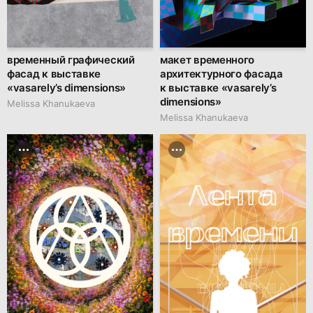
временный графический
макет временного
фасад к выставке
архитектурного фасада
«vasarely’s dimensions»
к выставке «vasarely’s
dimensions»
Melissa Khanukaeva
Melissa Khanukaeva