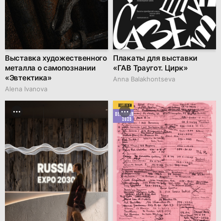
Выставка художественного
Плакаты для выставки
металла о самопознании
«ГАВ Траугот. Цирк»
«Эвтектика»
Anna Balakhontseva
Alena Ivanova
BEST DESIGN
DECEMBER
2025