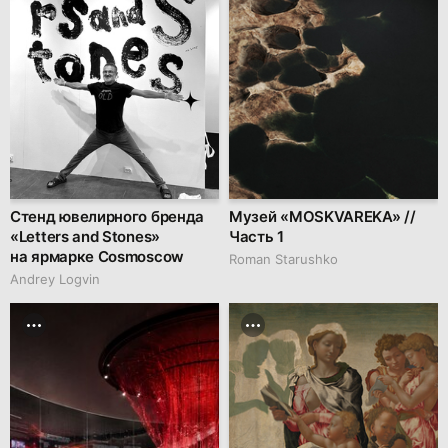
Стенд ювелирного бренда
Музей «MOSKVAREKA» //
«Letters and Stones»
Часть 1
на ярмарке Cosmoscow
Roman Starushko
Andrey Logvin