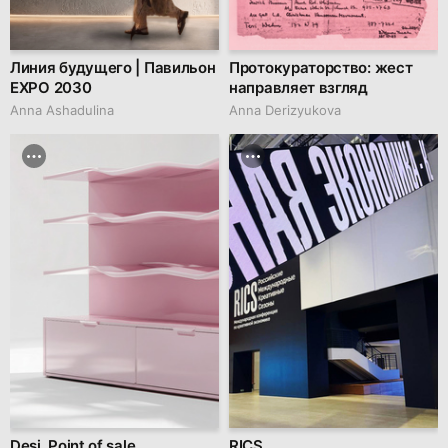
Линия будущего | Павильон
Протокураторство: жест
EXPO 2030
направляет взгляд
Anna Ashadulina
Anna Derizyukova
Desi. Point of sale
RICS