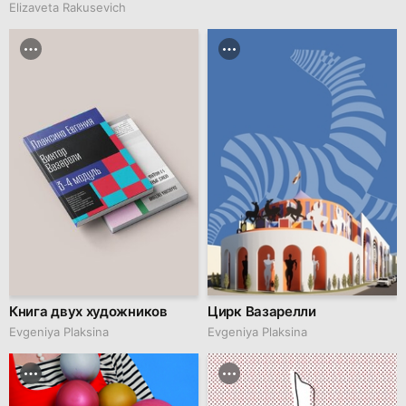
Elizaveta Rakusevich
Книга двух художников
Цирк Вазарелли
Evgeniya Plaksina
Evgeniya Plaksina