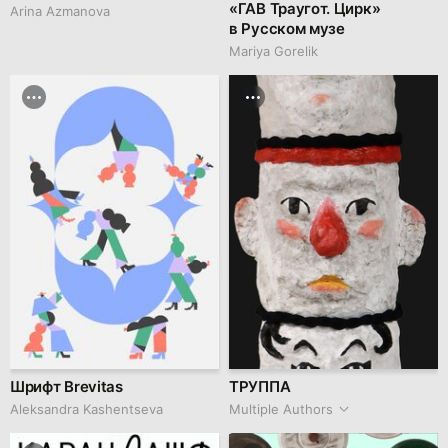
«ГАВ Траугот. Цирк»
Arina Azmanova
в Русском музе
Mariya Gorelik
Шрифт Brevitas
ТРУППА
Aleksandra Kashentseva
Multiple Authors