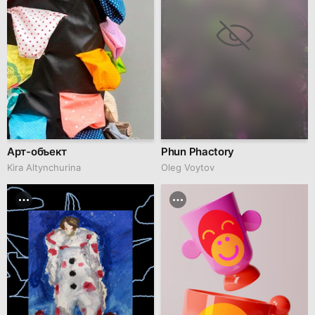
Арт-объект
Phun Phactory
Kira Altynchurina
Oleg Voytov