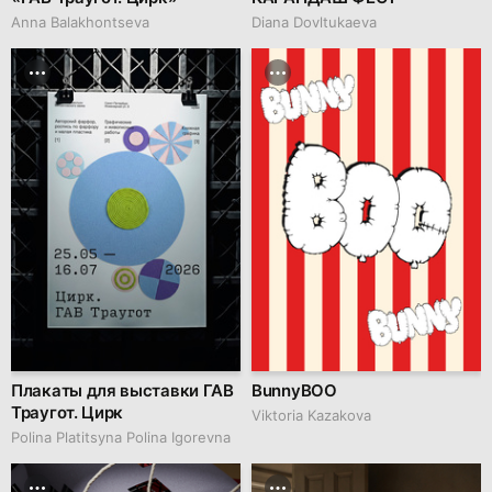
Anna Balakhontseva
Diana Dovltukaeva
Плакаты для выставки ГАВ
BunnyBOO
Траугот. Цирк
Viktoria Kazakova
Polina Platitsyna Polina Igorevna