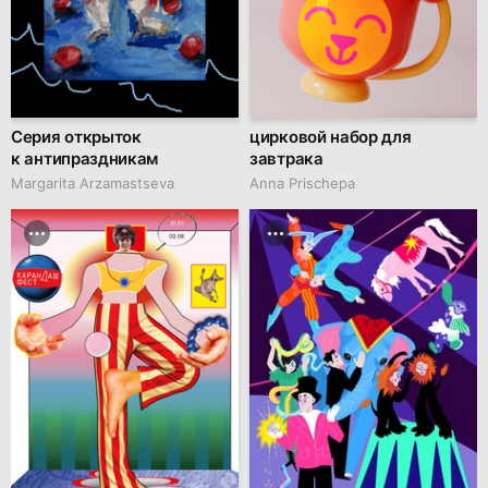
Серия открыток
цирковой набор для
к антипраздникам
завтрака
Margarita Arzamastseva
Anna Prischepa