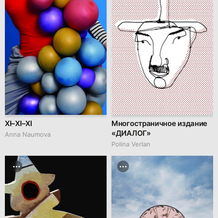
XI–XI–XI
Многостраничное издание
«ДИАЛОГ»
Anna Naumova
Polina Verlan