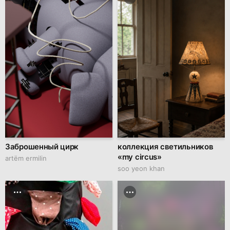
Заброшенный цирк
коллекция светильников
«my circus»
artëm ermilin
soo yeon khan