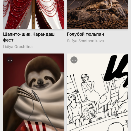
Шапито-шик. Карандаш
Голубой тюльпан
фест
Sofya Smetannikova
Lidiya Groshilina