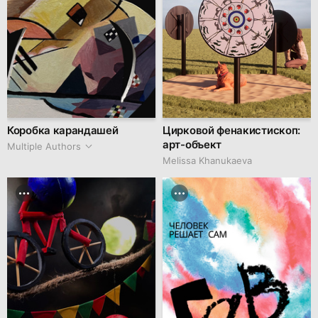
Коробка карандашей
Цирковой фенакистископ:
арт-объект
Multiple Authors
Melissa Khanukaeva