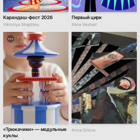
Карандаш-фест 2026
Первый цирк
Viktoriya Shaptiley
Alina Veytsel
«Трюкачики» — модульные
Anna Orlova
куклы