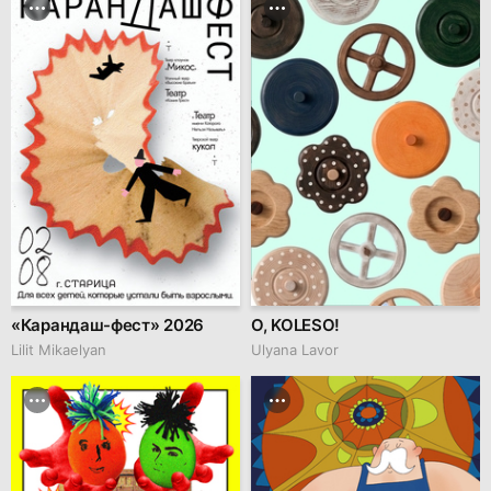
«Карандаш-фест» 2026
O, KOLESO!
Lilit Mikaelyan
Ulyana Lavor