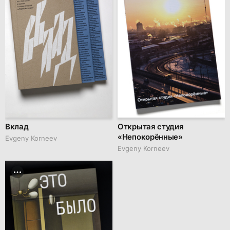
Вклад
Открытая студия
«Непокорённые»
Evgeny Korneev
Evgeny Korneev