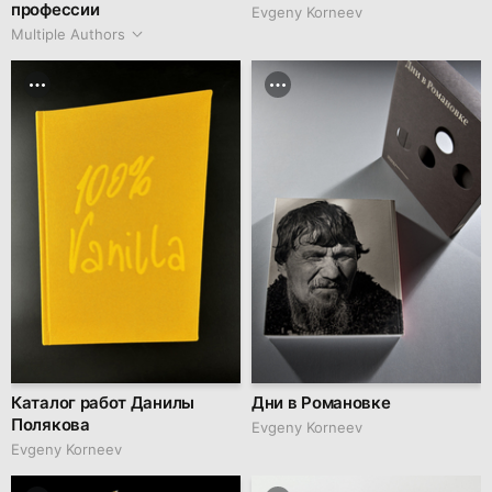
профессии
Evgeny Korneev
Multiple Authors
Каталог работ Данилы
Дни в Романовке
Полякова
Evgeny Korneev
Evgeny Korneev