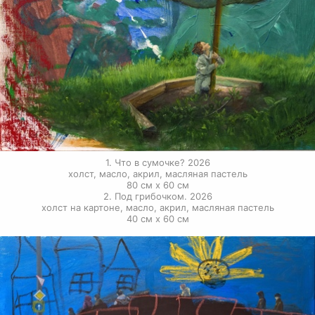
1. Что в сумочке? 2026

холст, масло, акрил, масляная пастель

80 см х 60 см

2. Под грибочком. 2026

холст на картоне, масло, акрил, масляная пастель

40 см х 60 см