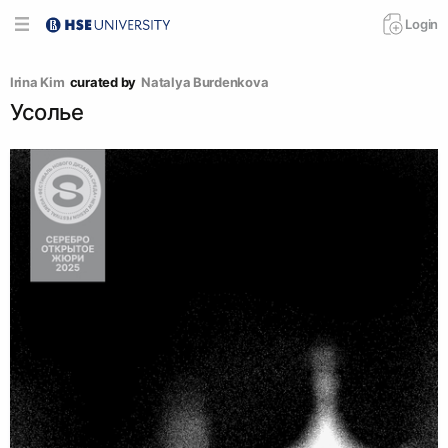
Login
Irina Kim
curated by
Natalya Burdenkova
Усолье