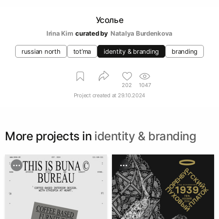
Усолье
Irina Kim
curated by
Natalya Burdenkova
russian north
tot’ma
identity & branding
branding
202
1047
Project created at
29.10.2024
More projects in
identity & branding