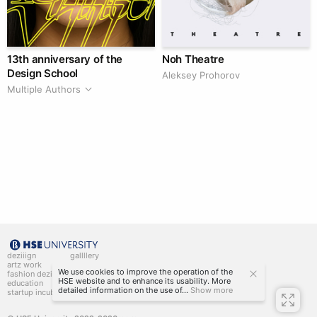
13th anniversary of the
Noh Theatre
Design School
Aleksey Prohorov
Multiple Authors
deziiign
gallllery
artz work
gallllery.art
We use cookies to improve the operation of the
fashion deziiign
kiiids.art
HSE website and to enhance its usability. More
education
detailed information on the use of...
Show more
startup incubator