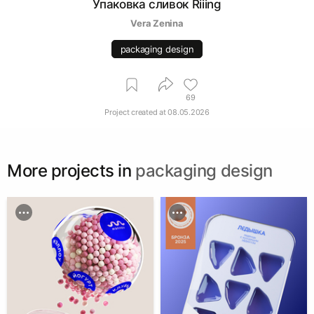
Упаковка сливок Riiing
Vera Zenina
packaging design
69
Project created at
08.05.2026
More projects in
packaging design