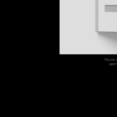
После 
цвет