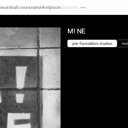
awards
all courses
marketplace
diplomas
M! NE
pre-foundation studies
mul