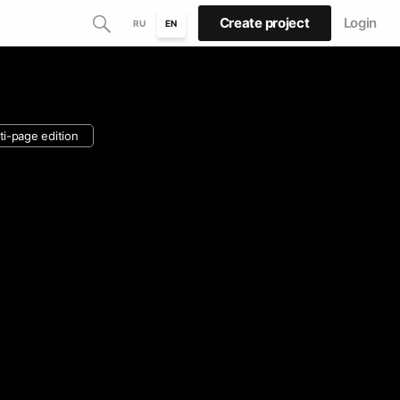
Create project
Login
RU
EN
ti-page edition