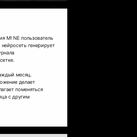
ия M! NE пользователь
о нейросеть генерирует
урнала
сетке.
аждый месяц.
ожение делает
лагает поменяться
ца с другим