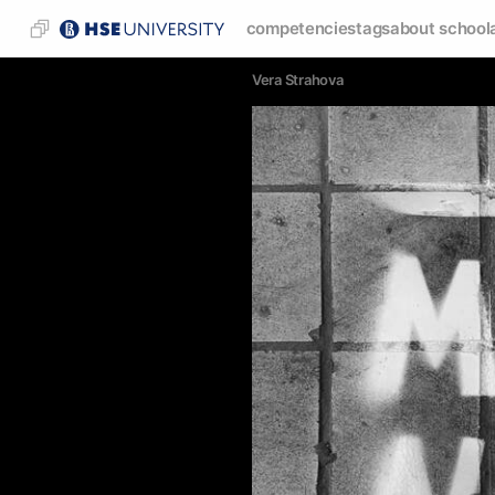
competencies
tags
about school
Vera Strahova