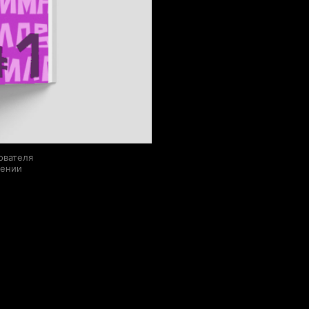
ователя
лении