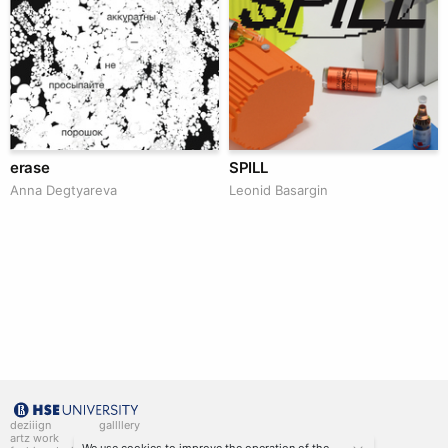
erase
SPILL
Anna Degtyareva
Leonid Basargin
deziiign
gallllery
artz work
gallllery.art