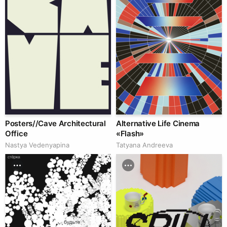
Posters//Cave Architectural
Alternative Life Cinema
Office
«Flash»
Nastya Vedenyapina
Tatyana Andreeva