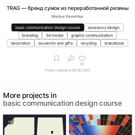
TRAG — бренд сумок из переработанной резины
Mariya Veveritsa
basic communication design course
accessory design
branding
3d-model
graphic communication
decoration
souvenirs and gifts
recycling
brandbook
22
Project created at
28.06.2025
More projects in
basic communication design course