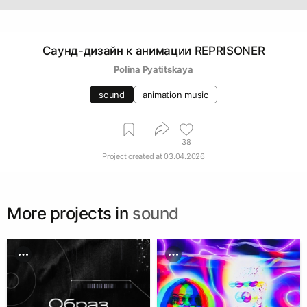
Саунд-дизайн к анимации REPRISONER
Polina Pyatitskaya
sound
animation music
38
Project created at
03.04.2026
More projects in
sound