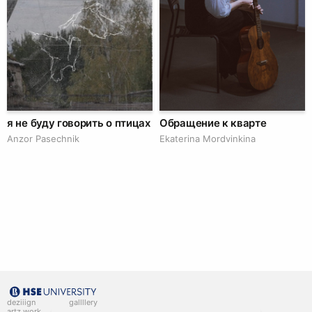
я не буду говорить о птицах
Обращение к кварте
Anzor Pasechnik
Ekaterina Mordvinkina
deziiign
gallllery
artz work
gallllery.art