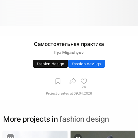
Самостоятельная практика
Ilya Migachyov
fashion design
fashion.deziiign
24
Project created at
09.04.2026
More projects in
fashion design