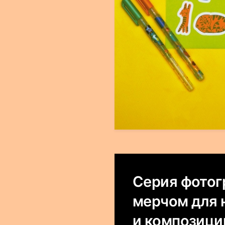
Серия фотог
мерчом для 
и композици