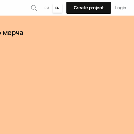
Create project
Login
RU
EN
о мерча