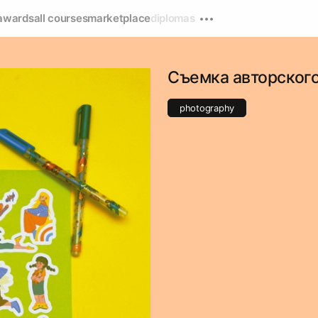
awards
all courses
marketplace
diplomas
Съемка авторског
photography