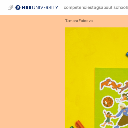
competencies
tags
about school
Tamara Fateeva