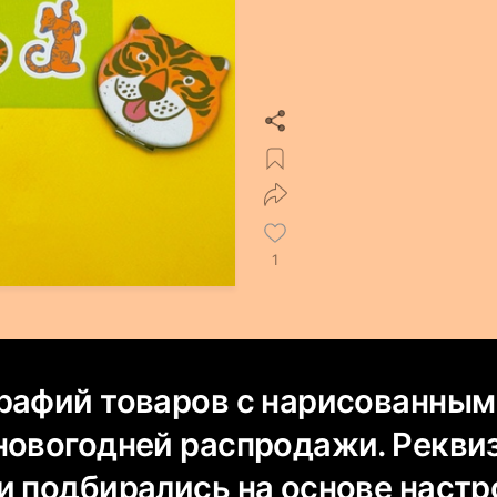
1
рафий товаров с нарисованным
новогодней распродажи. Рекви
и подбирались на основе настр