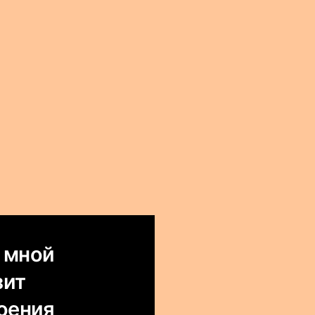
 мной
зит
оения