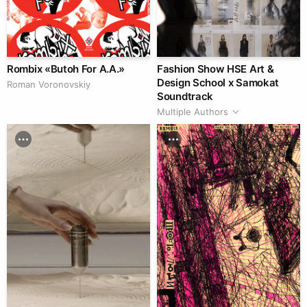
Rombix «Butoh For A.A.»
Fashion Show HSE Art &
Design School x Samokat
Roman Voronovskiy
Soundtrack
Multiple Authors