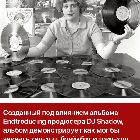
Созданный под влиянием альбома
Endtroducing продюсера DJ Shadow,
альбом демонстрирует как мог бы
звучать хип-хоп, брейкбит и трип-хоп