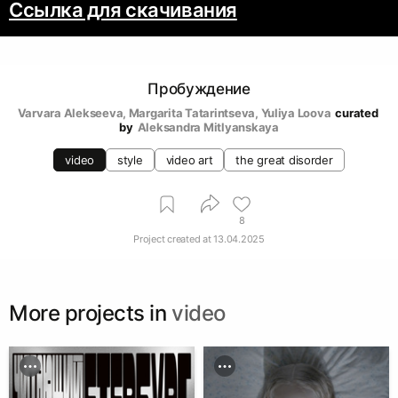
Ссылка для скачивания
Пробуждение
Varvara Alekseeva
, 
Margarita Tatarintseva
, 
Yuliya Loova
curated 
by
Aleksandra Mitlyanskaya
video
style
video art
the great disorder
8
Project created at
13.04.2025
More projects in
video