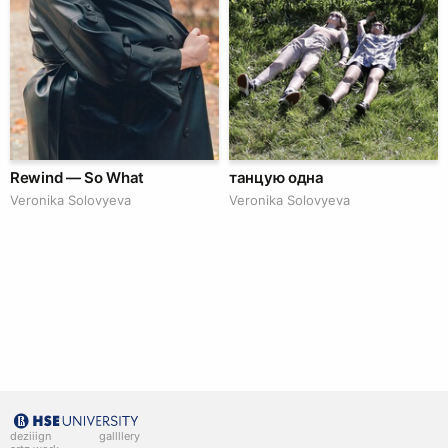
Rewind — So What
танцую одна
Veronika Solovyeva
Veronika Solovyeva
deziiign
gallllery